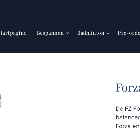
Startpagina
Bespannen
Badminton
Pre-ord
Forz
De FZ Fo
balanced
Forza en