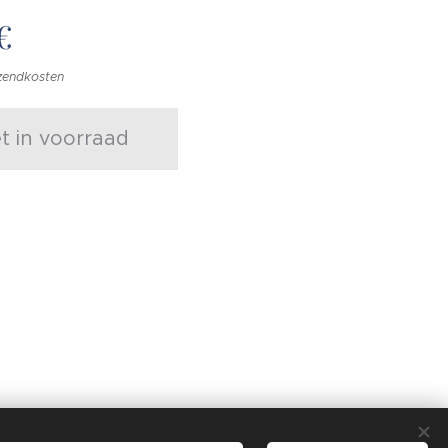
€
rzendkosten
et in voorraad