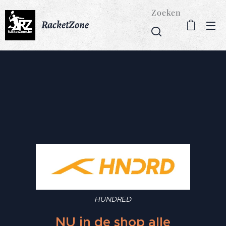
Zoeken
RacketZone
HUNDRED
NU in de shop alle