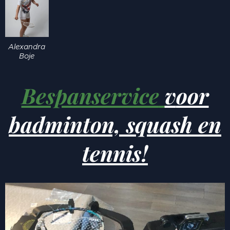
Alexandra
Boje
Bespanservice
v
oor
badminton, squash en
tennis!