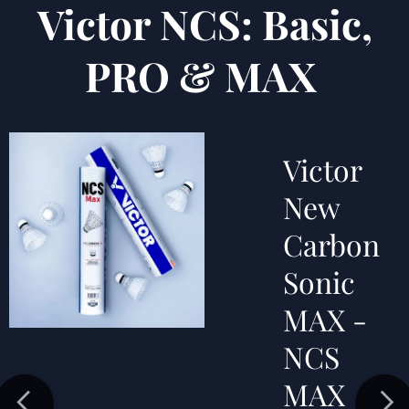
Victor NCS: Basic,
PRO & MAX
New
Victor
onic
New
Carbon
Sonic
MAX -
NCS
MAX