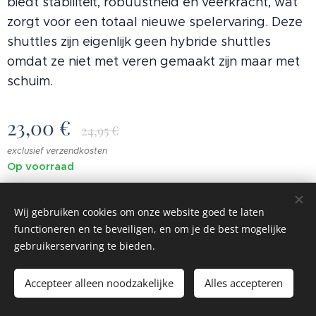
biedt stabiliteit, robuustheid en veerkracht, wat
zorgt voor een totaal nieuwe spelervaring. Deze
shuttles zijn eigenlijk geen hybride shuttles
omdat ze niet met veren gemaakt zijn maar met
schuim.
23,00
€
24,95
€
exclusief verzendkosten
Op voorraad
Wij gebruiken cookies om onze website goed te laten
functioneren en te beveiligen, en om je de best mogelijke
© 2023 Alle rechten voorbehouden
gebruikerservaring te bieden.
Cookies
Accepteer alleen noodzakelijke
Alles accepteren
Toevoegen aan de winkelwagen