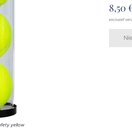
8,50
exclusief ve
Ni
fety yellow