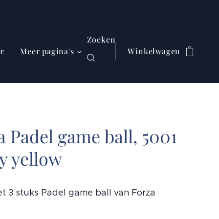
Zoeken
er
Meer pagina's
Winkelwagen
a Padel game ball, 5001
ty yellow
t 3 stuks Padel game ball van Forza