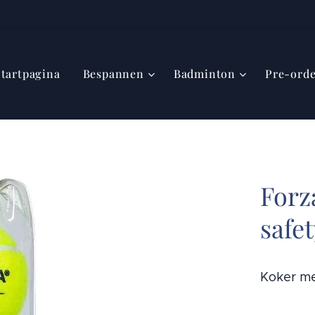
Startpagina
Bespannen
Badminton
Pre-ord
Forz
safe
Koker me