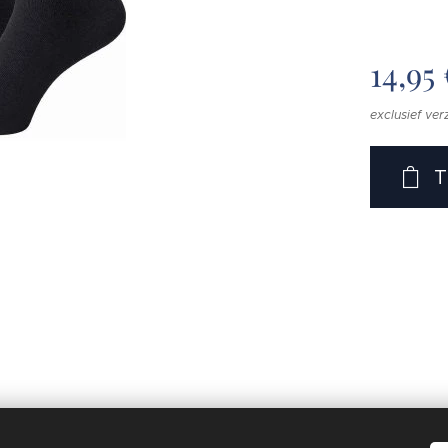
14,95
exclusief ve
T