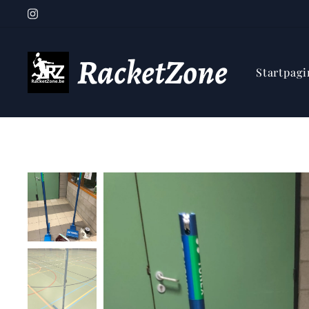
RacketZone
Startpagi