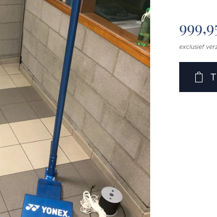
999,9
exclusief ve
T