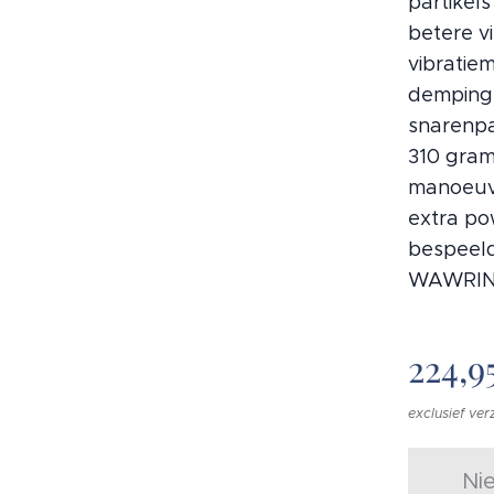
partikels
betere v
vibratie
demping 
snarenpa
310 gram 
manoeuvr
extra po
bespeel
WAWRINK
224,9
exclusief ve
Ni