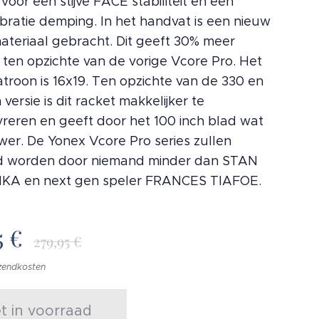
 voor een stijve FACE stabiliteit en een
ibratie demping. In het handvat is een nieuw
materiaal gebracht. Dit geeft 30% meer
ten opzichte van de vorige Vcore Pro. Het
troon is 16x19. Ten opzichte van de 330 en
versie is dit racket makkelijker te
eren en geeft door het 100 inch blad wat
wer. De Yonex Vcore Pro series zullen
d worden door niemand minder dan STAN
A en next gen speler FRANCES TIAFOE.
5
€
279,95
€
rzendkosten
et in voorraad