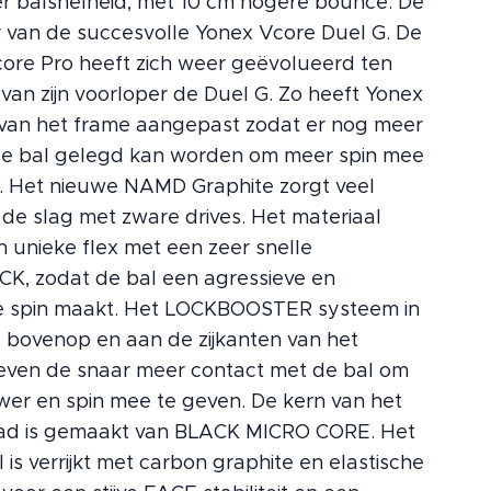
r balsnelheid, met 10 cm hogere bounce. De
 van de succesvolle Yonex Vcore Duel G. De
ore Pro heeft zich weer geëvolueerd ten
 van zijn voorloper de Duel G. Zo heeft Yonex
 van het frame aangepast zodat er nog meer
de bal gelegd kan worden om meer spin mee
. Het nieuwe NAMD Graphite zorgt veel
 de slag met zware drives. Het materiaal
n unieke flex met een zeer snelle
, zodat de bal een agressieve en
e spin maakt. Het LOCKBOOSTER systeem in
 bovenop en aan de zijkanten van het
even de snaar meer contact met de bal om
er en spin mee te geven. De kern van het
lad is gemaakt van BLACK MICRO CORE. Het
 is verrijkt met carbon graphite en elastische