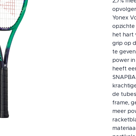
2,7% mee
opvolger
Yonex Vc
opzichte
het hart
grip op 
te geven
power in
heeft ee
SNAPBACK
krachtig
de tubes
frame, g
meer pow
racketb
materiaal