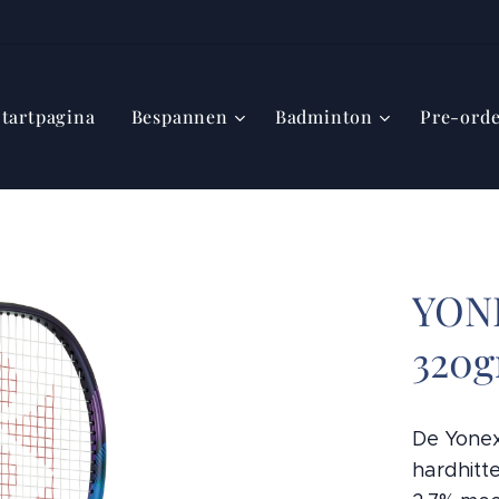
Startpagina
Bespannen
Badminton
Pre-ord
YON
320g
De Yonex
hardhitt